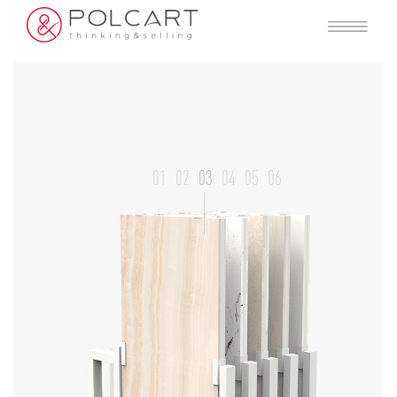
01
02
03
04
05
06