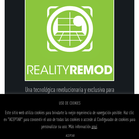
Una tecnológica revolucionaria y exclusiva para
las simulaciones de instalaciones de
USO DE COOKIES
revestimiento cerámico
Este sitio web utiliza cookies para brindarte la mejor experiencia de navegación posible.
Haz clic
en "ACEPTAR" para consentir el uso de todas las cookies o accede al
Configurador de cookies
para
personalizar su uso.
Más información
aquí
.
DISEÑO WEB ‣
ACEPTAR
ARQU ·