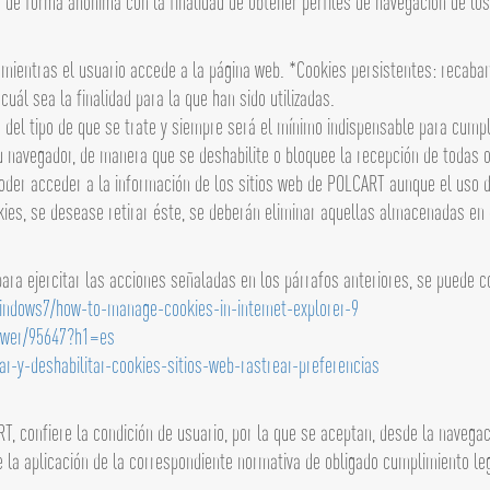
s de forma anónima con la finalidad de obtener perfiles de navegación de los
mientras el usuario accede a la página web. *Cookies persistentes: recaban
uál sea la finalidad para la que han sido utilizadas.
del tipo de que se trate y siempre será el mínimo indispensable para cumpli
u navegador, de manera que se deshabilite o bloquee la recepción de todas o
der acceder a la información de los sitios web de POLCART aunque el uso de
ies, se desease retirar éste, se deberán eliminar aquellas almacenadas en e
ara ejercitar las acciones señaladas en los párrafos anteriores, se puede c
windows7/how-to-manage-cookies-in-intemet-explorer-9
swer/95647?h1=es
tar-y-deshabilitar-cookies-sitios-web-rastrear-preferencias
T, confiere la condición de usuario, por la que se aceptan, desde la navegac
e la aplicación de la correspondiente normativa de obligado cumplimiento le