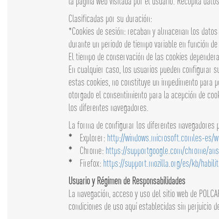
la página web visitada por el usuario. Recopila dato
Clasificadas por su duración:
*Cookies de sesión: recaban y almacenan los datos 
durante un periodo de tiempo variable en función de c
El tiempo de conservación de las cookies dependera 
En cualquier caso, los usuarios pueden configurar s
estas cookies, no constituye un impedimento para po
otorgado el consentimiento para la acepción de cook
los diferentes navegadores.
La forma de configurar los diferentes navegadores p
*
Explorer:
http://windows.microsoft.comles-es/
*
Chrome:
https://supportgoogle.com/chrome/an
*
Firefox:
https://support.mozilla.org/es/kb/habili
Usuario y Régimen de Responsabilidades
La navegación, acceso y uso del sitio web de POLCAR
condiciones de uso aquí establecidas sin perjuicio d