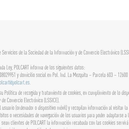
de Servicios de la Sociedad de la Información y de Comercio Electrónico (LS
tada Ley, POLCART informa de los siguientes datos:
A-08029951 y domicilio social en Pol. Ind. La Mezquita – Parcela 603 – 1260
olcart@polcart.es
.
 Política de recogida y tratamiento de cookies, en cumplimiento de lo dispu
 y de Comercio Electrónico (LSSICE).
usuario (ordenador o dispositivo móvil) y recopilan información al visitar l
«óbitos o necesidades de navegación de los usuarios para poder adaptarse a
a sean clientes de POLCART la información recabada con las cookies servirá 