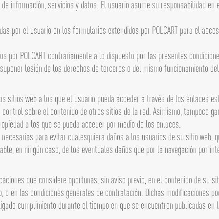
de información, servicios y datos. El usuario asume su responsabilidad en e
adas por el usuario en los formularios extendidos por POLCART para el acceso
idos por POLCART contrariamente a lo dispuesto por las presentes condicione
suponer lesión de los derechos de terceros o del mismo funcionamiento del 
 sitios web a los que el usuario pueda acceder a través de los enlaces est
 control sobre el contenido de otros sitios de la red. Asimismo, tampoco gara
 propiedad a los que se pueda acceder por medio de los enlaces.
cesarias para evitar cualesquiera daños a los usuarios de su sitio web, qu
e, en ningún caso, de los eventuales daños que por la navegación por inter
aciones que considere oportunas, sin aviso previo, en el contenido de su sit
, o en las condiciones generales de contratación. Dichas modificaciones pod
ligado cumplimiento durante el tiempo en que se encuentren publicadas en 