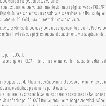
sposición para la gestión de los servicios.
 a aquellos usuarios que voluntariamente visitan las páginas web de POLCART
osición de sus clientes para gestionar sus servicios, o utilizan cualquier 
a datos por POLCART, para la prestación de sus servicios.
e la existencia de cookies y pone a su disposición la presente Política con
gación a través de sus páginas, supone el conocimiento y la aceptación de la
ente por POLCART.
 tercero ajeno a POLCART, de forma anónima, con la finalidad de realizar es
la navegación, al identificar la sesión, permitir el acceso a herramientas de
el servicio solicitado previamente por el usuario.
r el número de visitas recibidas en las diferentes secciones de las páginas
ervicio ofrecido por POLCART (fundamentalmente, Google Analytics), así como