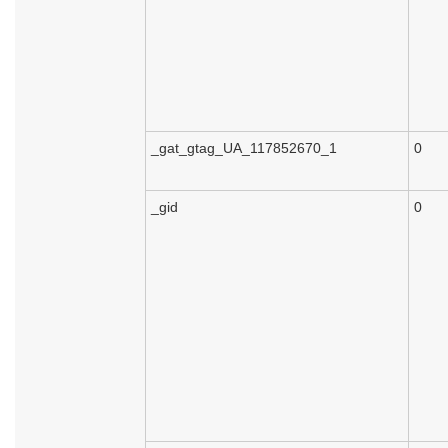
_gat_gtag_UA_117852670_1
0
_gid
0