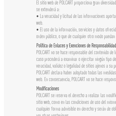
El sitio web de POLCART proporciona gran diversidad 
se extenderá a:
• La veracidad y licitud de las informaciones aport
web.
• El uso de la información, servicios y datos ofrec
orden público, o que de cualquier otro modo puedan 
Política de Enlaces y Exenciones de Responsabilidad
POLCART no se hace responsable del contenido de los
caso procederá a examinar o ejercitar ningún tipo de
veracidad, validez o legalidad de sitios ajenos a su
POLCART declara haber adoptado todas las medidas ne
web. En consecuencia, POLCART no se hace responsabl
Modificaciones
POLCART se reserva el derecho a realizar las modific
sitio web, como en las condiciones de uso del mismo
cualquier forma admisible en derecho y serán de ob
por otras posteriores.