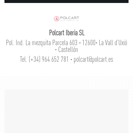
Polcart Iberia SL
Pol. Ind. La mezquita Parcela 603 · 12600· La Vall d’Uxió
· Castellón
Tel. (+34) 964 652 781
·
polcart@polcart.es