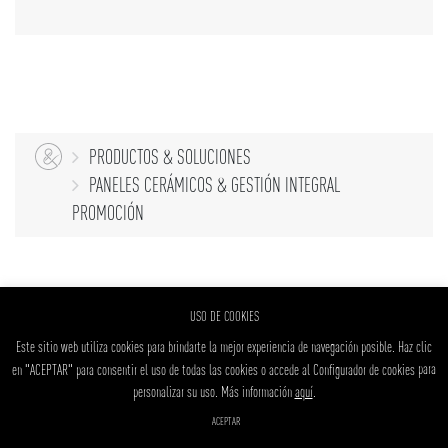
PRODUCTOS & SOLUCIONES
PANELES CERÁMICOS & GESTIÓN INTEGRAL
PROMOCIÓN
USO DE COOKIES
Este sitio web utiliza cookies para brindarte la mejor experiencia de navegación posible.
Haz clic
en "ACEPTAR" para consentir el uso de todas las cookies o accede al
Configurador de cookies
para
personalizar su uso.
Más información
aquí
.
DISEÑO WEB ‣
ACEPTAR
ARQU ·
estudio