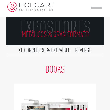
EXPOSITORES
METÁLICOS & GRAN FORMATO
XL CORREDERO & EXTRAÍBLE
REVERSE
CORREDEROS & EXTRAÍBLES
BOOKS
BANDEJAS
BOOKS