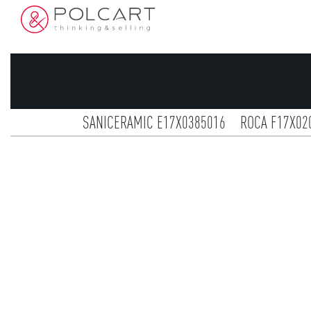
SANICERAMIC E17X0385016
ROCA F17X02
ESTUDIO CERAMICO E17X0467002
E
CERACASA E15X0303085
REALONDA E14X0238
COSENTIN