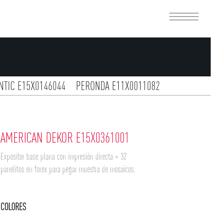
NTIC E15X0146044
PERONDA E11X0011082
X0326224
DECORATIVA E14N0376001
7138
DUNE E17X0326010
DUNE E16X0326050
AMERICAN DEKOR E15X0361001
5X0361001
Expositor base plana con impresión directa + 32
panelitos en forex para pegar muestra de mosaicos.
COLORES