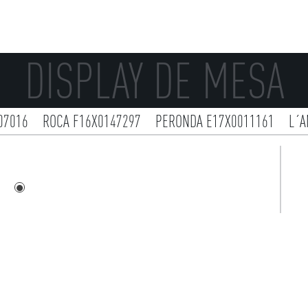
DISPLAY DE MESA
07016
ROCA F16X0147297
PERONDA E17X0011161
L´A
QUIPE E16X0073008
DURSTONE E16X0257125
DUNE E15
041
KEROS E17X0008009
VIVES E12X0044008
E14X025
O E15X0111010
APE E14X0085022
AMERICAN DEKOR E1