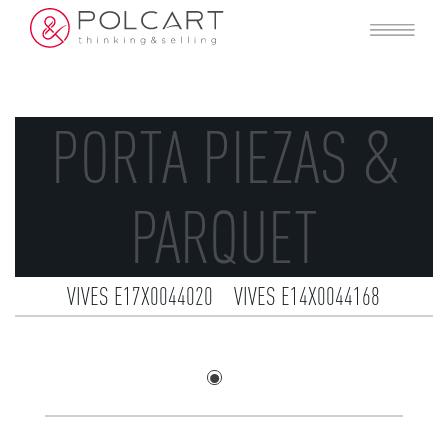
PORTA PIEZAS &
PARQUET
VIVES E17X0044020
VIVES E14X0044168
UNDEFASA E16X0017360
TODAGRES E16X0258007
TAU E13X0339249-V1
SANICERAMIC E17X0385080
SANICERAMIC E17X0385069