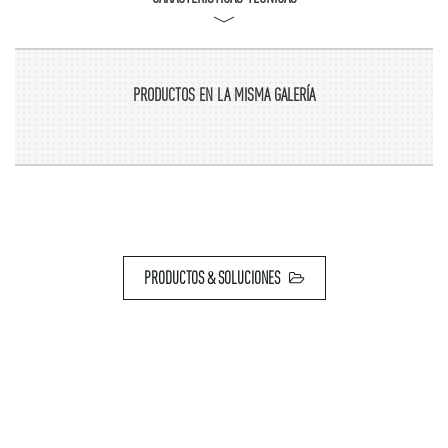
CERAMICAS MYR E17X0209006
CERACASA E17X0303090
BUTECH E16X0176001
AZTECA E12X0167007
AZTECA E16X0167059
PRODUCTOS EN LA MISMA GALERÍA
ARCANA E12X0264050
JSM E17N0670003
REALONDA E14X0238041
KEROS E17X0008009
DUNE E16X0326050
APE E14X0085022
PRODUCTOS & SOLUCIONES