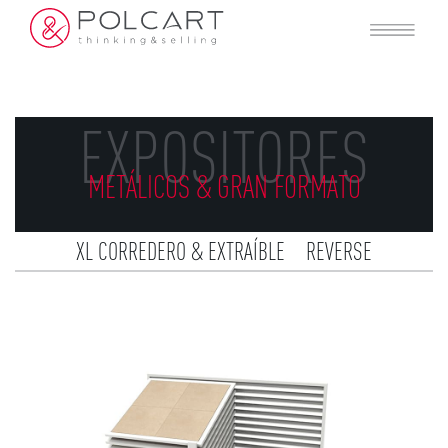
EXPOSITORES
METÁLICOS & GRAN FORMATO
XL CORREDERO & EXTRAÍBLE
REVERSE
CORREDEROS & EXTRAÍBLES
BOOKS
BANDEJAS