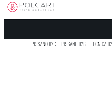
PISSANO 07C
PISSANO 07B
TECNICA 0
PISSANO 01
NOOR 02
NOOR 01
ISLA 03
ATCER