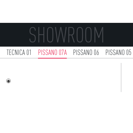
SHOWROOM
2
TECNICA 01
PISSANO 07A
PISSANO 06
PISSANO 05
ISLA 02
ISLA 01
IBERIA 03
IBERIA 02
IBERIA 01
AM 01
ATCERAM 00
ANONIMO 03
ANONIMO 02
ANON