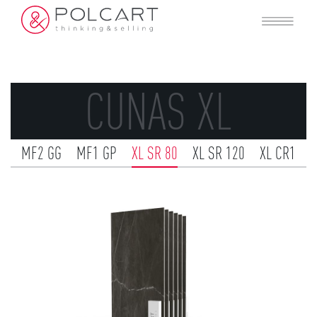
CUNAS XL
MF2 GG
MF1 GP
XL SR 80
XL SR 120
XL CR1