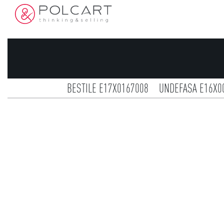
BESTILE E17X0167008
UNDEFASA E16X0
AZTECA E13X0167021
ONIX E13N0251
KEROS E15X0008151
KERABEN E14X0032034
COLORKER E17X0004012
COLORKER 
ATLANTIC TILES E17X0292092
ATLANT