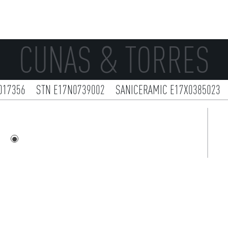
CUNAS & TORRES
017356
STN E17N0739002
SANICERAMIC E17X0385023
002
NOOR E15X0324004
MARAZZI E14X0030028
L´ANT
IBERO E17X0007004
GRESPANIA E14X0042278
ESTUDI
E17X0004010
CERAMICS DIRECT E17N0738002
BOUQUET
IC TILES E17X0292091
APE E16X0085151
AMERICAN DEK
AKDO E16N0640001
VIVES E13X0044262