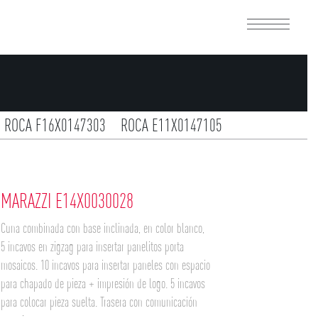
ROCA F16X0147303
ROCA E11X0147105
IC E16X0146052
L´ANTIC E12X0146088
O CERAMICO E17X0467001
DUNE E14X0326002
MARAZZI E14X0030028
 E15N0381001
AZTECA E13X0167010
Cuna combinada con base inclinada, en color blanco,
OR E14X0361012
AKDO E17X5110007
5 incavos en zigzag para insertar panelitos porta
mosaicos. 10 incavos para insertar paneles con espacio
para chapado de pieza + impresión de logo. 5 incavos
para colocar pieza suelta. Trasera con comunicación