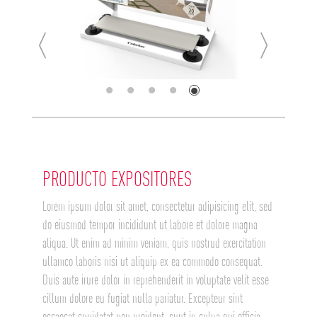
SDR-C
SDR-V
SRS 6P 120X120
SRS 6P 60X120
CR4
CR3
CR2
CR1
EXF
EX 360
EX
BK4
BK3
BK1
BK2
BD2
BD1
PRODUCTO EXPOSITORES
PRODUCTO EXPOSITORES
Lorem ipsum dolor sit amet, consectetur adipisicing elit, sed
do eiusmod tempor incididunt ut labore et dolore magna
aliqua. Ut enim ad minim veniam, quis nostrud exercitation
ullamco laboris nisi ut aliquip ex ea commodo consequat.
Duis aute irure dolor in reprehenderit in voluptate velit esse
cillum dolore eu fugiat nulla pariatur. Excepteur sint
occaecat cupidatat non proident, sunt in culpa qui officia